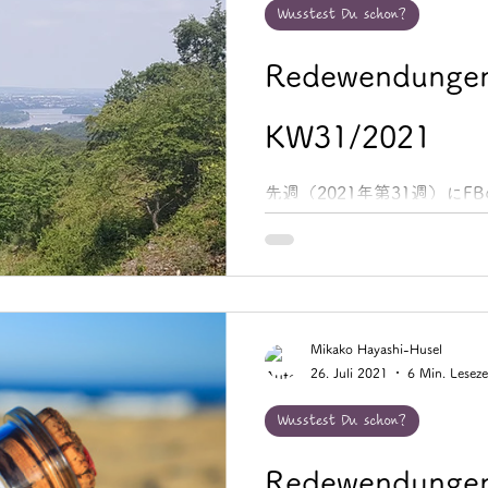
Wusstest Du schon?
Redewendungen
KW31/2021
先週（2021年第31週）にFB
Noteでご紹介した「Redewen
イツ語慣用句」をまとめてご紹介し
zum Ausdruck kommen 意味
Mikako Hayashi-Husel
26. Juli 2021
6 Min. Leseze
Wusstest Du schon?
Redewendungen