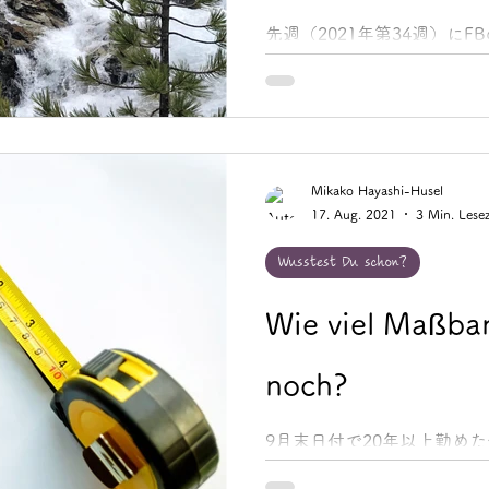
先週（2021年第34週）にFB
Noteでご紹介した「Redewen
イツ語慣用句」をまとめてご紹
jemanden/etwas nicht aus
Mikako Hayashi-Husel
17. Aug. 2021
3 Min. Lesez
Wusstest Du schon?
Wie viel Maßba
noch?
9月末日付で20年以上勤め
退職ではありません）。残