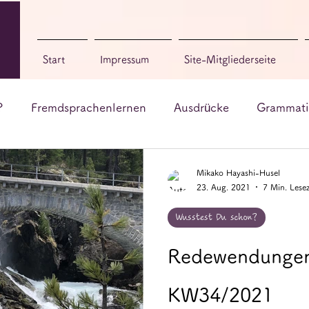
Start
Impressum
Site-Mitgliederseite
?
Fremdsprachenlernen
Ausdrücke
Grammati
utsch zum Singen
Bücher & Blogs
Sonstige
Mikako Hayashi-Husel
23. Aug. 2021
7 Min. Lesez
Wusstest Du schon?
Redewendungen
KW34/2021