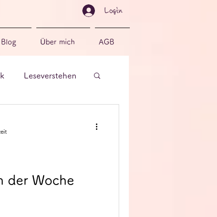
Login
Blog
Über mich
AGB
k
Leseverstehen
eit
 der Woche