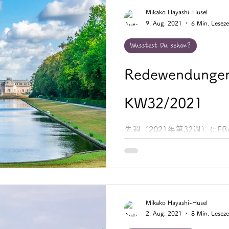
Mikako Hayashi-Husel
9. Aug. 2021
6 Min. Leseze
Wusstest Du schon?
Redewendungen
KW32/2021
先週（2021年第32週）にFB
Noteでご紹介した「Redewen
イツ語慣用句」をまとめてご紹介
ausnehmen wie eine Weihn
Mikako Hayashi-Husel
2. Aug. 2021
8 Min. Leseze