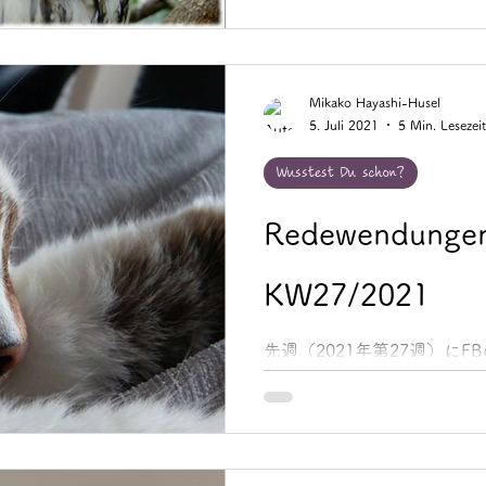
Augen / in jemandes Auge
Mikako Hayashi-Husel
5. Juli 2021
5 Min. Lesezeit
Wusstest Du schon?
Redewendungen
KW27/2021
先週（2021年第27週）にFB
Noteでご紹介した「Redewen
イツ語慣用句」をまとめてご紹介
jeden Wunsch von den Auge