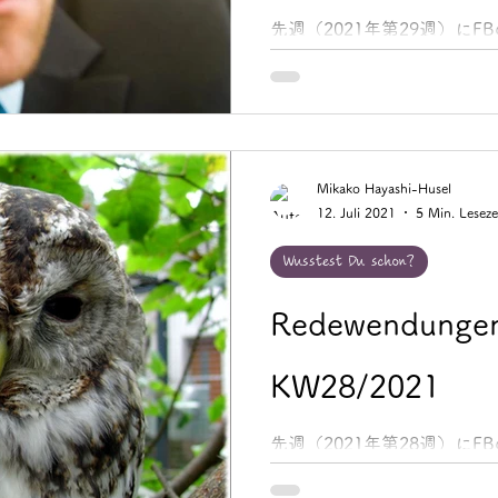
先週（2021年第29週）にFB
Noteでご紹介した「Redewen
イツ語慣用句」をまとめてご紹介し
etwas mit neuen / anderen 
Mikako Hayashi-Husel
12. Juli 2021
5 Min. Leseze
Wusstest Du schon?
Redewendungen
KW28/2021
先週（2021年第28週）にFB
Noteでご紹介した「Redewen
イツ語慣用句」をまとめてご紹介し