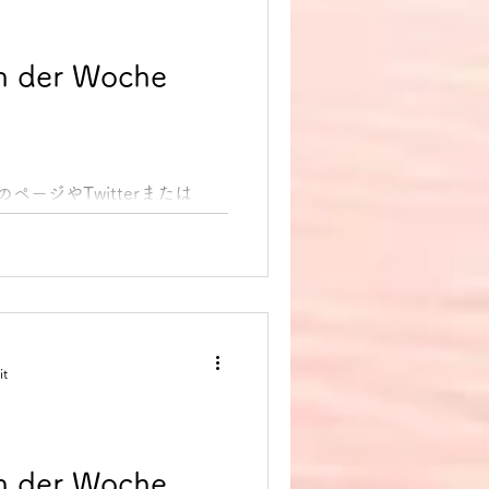
 der Woche
のページやTwitterまたは
dung des Tages 今日のド
ます。 1. [in etwas]
：...
it
 der Woche