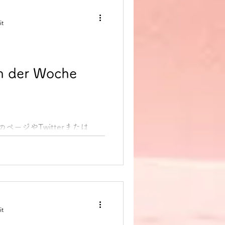
it
 der Woche
のページやTwitterまたは
dung des Tages 今日のド
します。 1. jemanden
achtsgans 意味：...
it