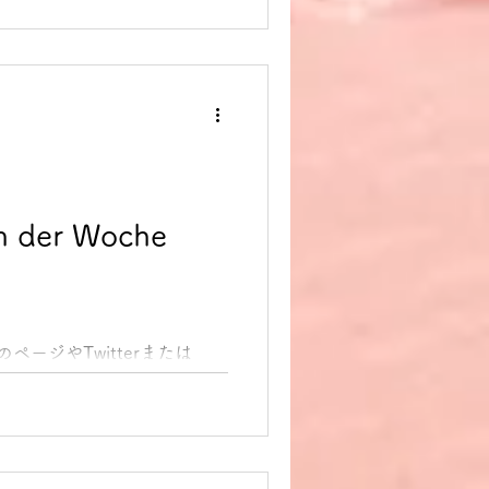
n 意味：...
 der Woche
のページやTwitterまたは
dung des Tages 今日のド
します。 1. jemandem
n ablesen...