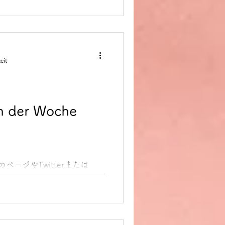
勤務日となります。 今日、同
に、「Ich zähle die
いる。「待ちきれない」という
Wie viel Maßband
ャー（または巻き尺）はどのくらい
eit
ました。 どういうこと？ な
、まだドイツで徴兵制があっ
終段階の150日間、1.5メ
ずつ切って退役日までの日数
 der Woche
そうです。切り取った分は壁
付けて、残り少なくなったメ
歩いたりして、自分がもうす
見せつけることで「大きな任
てくれ」と暗に伝えていたの
のページやTwitterまたは
ßband abschneiden」は
dung des Tages 今日のド
ます。 1. Sehe ich