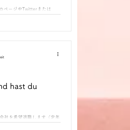
のページやTwitterまたは
dung des Tages 今日のド
介します。 1.
stehen können 意味：...
eit
nd hast du
た会社を希望退職します（定年
っている有給休暇を消化する