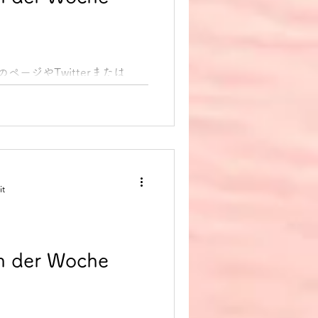
のページやTwitterまたは
dung des Tages 今日のド
ます。 1. etwas in
..
it
 der Woche