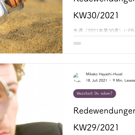
KW30/2021
先週（2021年第30週）にFB
Noteでご紹介した「Redewen
イツ語慣用句」をまとめてご紹介し
Augenschein nehmen 意味：.
Mikako Hayashi-Husel
18. Juli 2021
9 Min. Leseze
Wusstest Du schon?
Redewendungen
KW29/2021