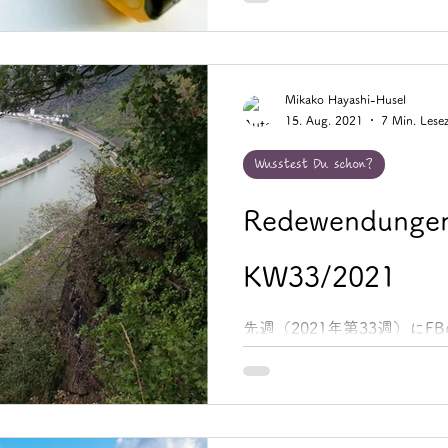
ため、9月3日が私の最後の
僚たちと電話会議で雑談になった時
Tage（私は日数を数えて
意味）」と言うと、同僚の一人が「
hast du noch?（メジ
Mikako Hayashi-Husel
15. Aug. 2021
7 Min. Lesez
残ってるの？）」と聞いてき
ぜメジャー（巻き尺）？ 昔
Wusstest Du schon?
た頃、連邦軍では徴兵期間の最
ートルのメジャーを毎日1㎝
Redewendungen
をカウントダウンしたのだ
などの見えるところに貼り
ジャーを見えるように持ち
KW33/2021
ぐ居なくなることを周りに
務はもう与えないようにし
先週（2021年第33週）にFB
だとか。 この文脈では「das Ma
Noteでご紹介した「Redewen
「die Ta
イツ語慣用句」をまとめてご紹介し
danach aus? 意味：...