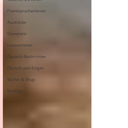
Fremdsprachenlernen
Ausdrücke
Grammatik
Leseverstehen
Deutsch-Nachrichten
Deutsch zum Singen
Bücher & Blogs
Sonstige