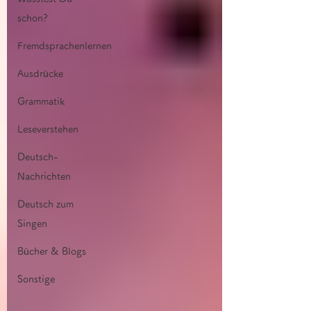
schon?
Fremdsprachenlernen
Ausdrücke
Grammatik
Leseverstehen
Deutsch-
Nachrichten
Deutsch zum
Singen
Bücher & Blogs
Sonstige