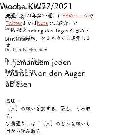
Woche KW27/2021
Fremdsprachenlernen
先週（2021年第27週）に
FBのページ
や
Ausdrücke
Twitter
または
Note
でご紹介した
Grammatik
「Redewendung des Tages 今日のド
イツ語慣用句」をまとめてご紹介しま
Leseverstehen
す。
Deutsch-Nachrichten
Deutsch zum Singen
1. jemandem jeden 
Bücher & Blogs
Wunsch von den Augen 
Sonstige
ablesen
意味：
（人）の願いを察する、汲む、くみ取
る。
字義通りには「（人）のどんな願いも
目から読み取る」