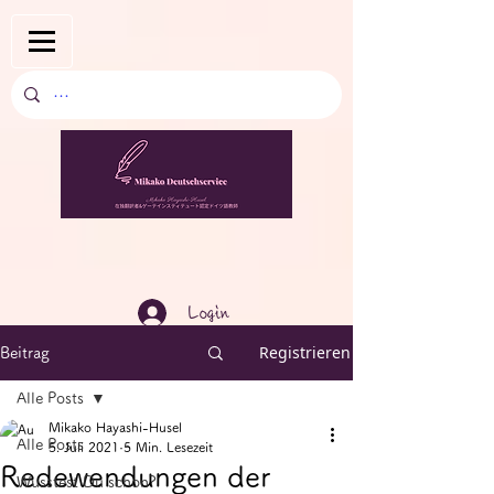
Login
Registrieren
Beitrag
Alle Posts
Mikako Hayashi-Husel
Alle Posts
5. Juli 2021
5 Min. Lesezeit
Redewendungen der
Wusstest Du schon?