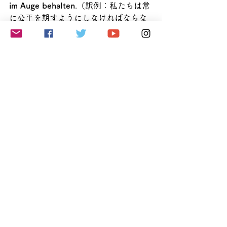
im Auge behalten
.（訳例：私たちは常
に公平を期すようにしなければならな
い（正義を忘れてはならない））
解説：
前述の「etwas im Auge haben（～を念
頭におく、もくろむ、～にねらいをつ
ける）」同様、この慣用句の「im 
Auge」は「視野・視界」を表し、
behalten は、その視野・視界の中に何
かまたは誰かの状態や動向などを入れ
ておくことを表します。
そのことが具体的に何を意味するのか
は、上の例文でもお分かりの通り文脈
に左右されます。汎用性が高いせいな
のか、よく使われます。
beobachten, überwachen, sich auf 
etwas / jemanden konzentrieren, 
jemandes Aktivitäten verfolgen, etwas 