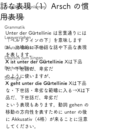
話な表現（1）Arsch の慣
Fremdsprachenlernen
用表現
Ausdrücke
Grammatik
Unter der Gürtellinie は言葉通りには
Leseverstehen
「ベルトラインの下」を意味します
が、比喩的に下世話な話や下品な表現
Deutsch-Nachrichten
を表します。
Deutsch zum Singen
X ist unter der Gürtellinie 
Xは下品
Bücher & Blogs
だ、下世話だ、卑劣だ
のように使いますが、
Sonstige
X geht unter die Gürtellinie
 Xは下品
な・下世話・卑劣な範疇に入る→Xは下
品だ、下世話だ、卑劣だ
という表現もあります。動詞 gehen の
移動の方向性を表すために unter の後
に Akkusativ（4格）が来ることに注意
してください。