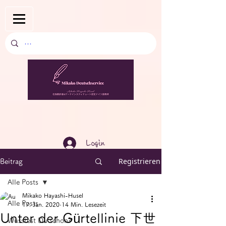
Login
Registrieren
Beitrag
Alle Posts
Mikako Hayashi-Husel
Alle Posts
17. Jan. 2020
14 Min. Lesezeit
Unter der Gürtellinie 下世
Wusstest Du schon?