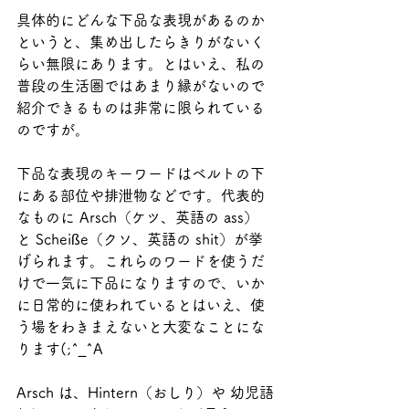
具体的にどんな下品な表現があるのか
というと、集め出したらきりがないく
らい無限にあります。とはいえ、私の
普段の生活圏ではあまり縁がないので
紹介できるものは非常に限られている
のですが。
下品な表現のキーワードはベルトの下
にある部位や排泄物などです。代表的
なものに Arsch（ケツ、英語の ass）
と Scheiße（クソ、英語の shit）が挙
げられます。これらのワードを使うだ
けで一気に下品になりますので、いか
に日常的に使われているとはいえ、使
う場をわきまえないと大変なことにな
ります(;^_^A
Arsch は、Hintern（おしり）や 幼児語