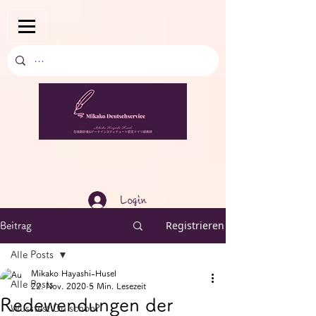
Login
Registrieren
Beitrag
Alle Posts
Mikako Hayashi-Husel
Alle Posts
22. Nov. 2020
5 Min. Lesezeit
Redewendungen der
Wusstest Du schon?