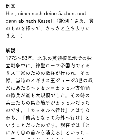
例文：
Hier, nimm noch deine Sachen, und 
dann 
ab nach Kassel
!（訳例：さあ、君
のものを持って、さっさと立ち去りた
まえ！）
解説：
1775～83年、北米の英領植民地での独
立戦争中に、神聖ローマ帝国内でイギ
リス王家のための徴兵が行われ、その
際、当時のイギリス王ジョージ3世の叔
父にあたるヘッセン＝カッセル方伯領
の徴兵が最も大規模でした。その時の
兵士たちの集合場所がカッセルだった
のです。「カッセルへ行け」とはすな
わち、「傭兵となって海外へ行け」と
いうことだったのです。現在では「と
にかく目の前から消えろ」といったニ