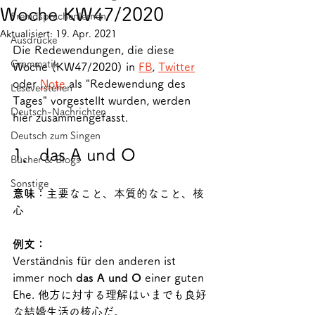
Woche KW47/2020
Fremdsprachenlernen
Aktualisiert:
19. Apr. 2021
Ausdrücke
Die Redewendungen, die diese 
Grammatik
Woche (KW47/2020) in 
FB
, 
Twitter
oder 
Note
 als "Redewendung des 
Leseverstehen
Tages" vorgestellt wurden, werden 
Deutsch-Nachrichten
hier zusammengefasst.
Deutsch zum Singen
1．das A und O
Bücher & Blogs
Sonstige
意味：
主要なこと、本質的なこと、核
心
例文：
Verständnis für den anderen ist 
immer noch 
das A und O
 einer guten 
Ehe. 他方に対する理解はいまでも良好
な結婚生活の核心だ。