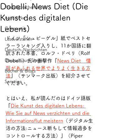
Dobelli, News Diet (Die
Fremdsprachenlernen
Kunst des digitalen
Ausdrücke
Lebens)
Grammatik
ドイツ『シュピーゲル』紙でベストセ
Leseverstehen
ラーランキング入りし、11か国語に翻
Deutsch-Nachrichten
訳された本書、ロルフ・ドベリ（Rolf 
Deutsch zum Singen
Dobelli）氏の衝撃作『
News Diet　情
報があふれる世界でよりよく生きる方
Bücher & Blogs
法
』（サンマーク出版）を紹介させて
Sonstige
ください。
とはいえ、私が読んだのはドイツ語版
『
Die Kunst des digitalen Lebens: 
Wie Sie auf News verzichten und die 
Informationsflut meistern
（デジタル生
活の方法:ニュース断ちして情報過多を
コントロールする方法）』（Piper 