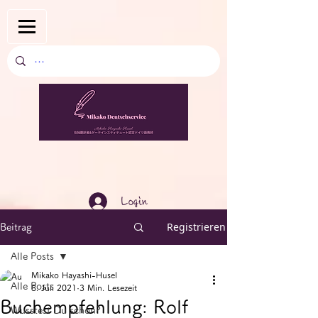
Login
Registrieren
Beitrag
Alle Posts
Mikako Hayashi-Husel
Alle Posts
8. Juli 2021
3 Min. Lesezeit
Buchempfehlung: Rolf
Wusstest Du schon?