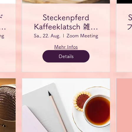
ド
Steckenpferd
ー
Kaffeeklatsch 雑談
会
ng
Sa., 22. Aug.
Zoom Meeting
Mehr Infos
Details