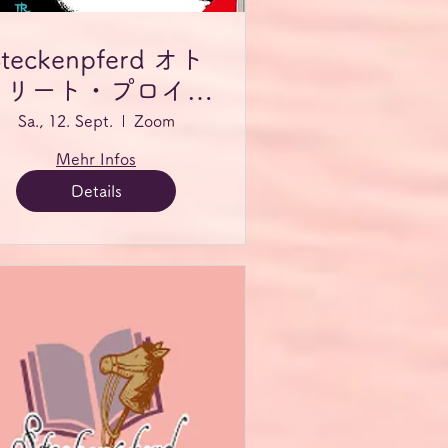
Steckenpferd オト
フリート・プロイス
ラ―読書会
Sa., 12. Sept.
Zoom
Mehr Infos
Details