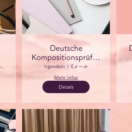
Deutsche
Kompositionsprüfung
jederzeit
EメールまたはZoom
Irgendein
Eメール
Textkorrektur-
Mehr Infos
Karte für jederzeit
Details