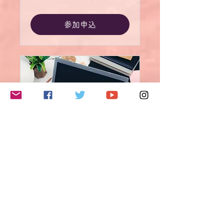
参加申込
Eine-Frage-eine-
Antwort für jederzeit
optional