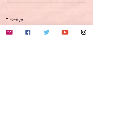
Tickettyp
ドイツ語発音Zoom面談指導
（30分）ｘ4
Mehr Infos
Preis
72,00 €
VAT inbegriffen
Anzahl
Gesamt
0,00 €