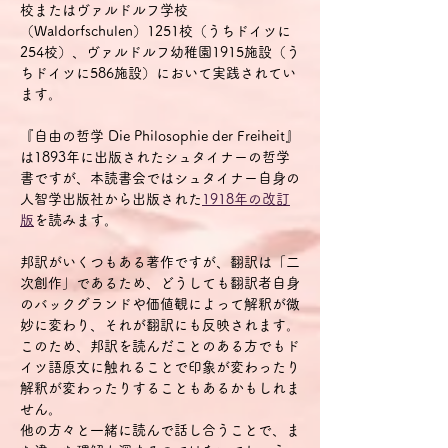
校またはヴァルドルフ学校
（Waldorfschulen）1251校（うちドイツに
254校）、ヴァルドルフ幼稚園1915施設（う
ちドイツに586施設）において実践されてい
ます。
『自由の哲学 Die Philosophie der Freiheit』
は1893年に出版されたシュタイナーの哲学
書ですが、本読書会ではシュタイナー自身の
人智学出版社から出版された
1918年の改訂
版
を読みます。
邦訳がいくつもある著作ですが、翻訳は「二
次創作」であるため、どうしても翻訳者自身
のバックグランドや価値観によって解釈が微
妙に変わり、それが翻訳にも反映されます。
このため、邦訳を読んだことのある方でもド
イツ語原文に触れることで印象が変わったり
解釈が変わったりすることもあるかもしれま
せん。
他の方々と一緒に読んで話し合うことで、ま