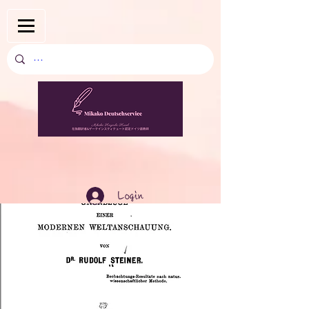
Login