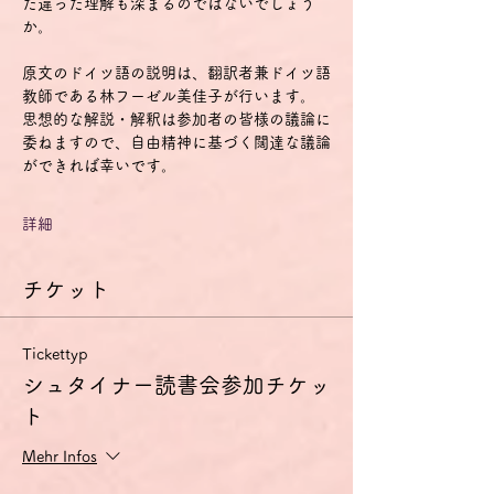
た違った理解も深まるのではないでしょう
か。
原文のドイツ語の説明は、翻訳者兼ドイツ語
教師である林フーゼル美佳子が行います。
思想的な解説・解釈は参加者の皆様の議論に
委ねますので、自由精神に基づく闊達な議論
ができれば幸いです。
詳細
チケット
Tickettyp
シュタイナー読書会参加チケッ
ト
Mehr Infos