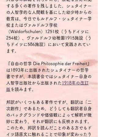
する多くの著作を残しました。シュタイナー
の人智学的な人間観を基にした幼少時からの
教育は、今日でもルドルフ・シュタイナー学
校またはヴァルドルフ学校
（Waldorfschulen）1251校（うちドイツに
254校）、ヴァルドルフ幼稚園1915施設（う
ちドイツに586施設）において実践されてい
ます。
『自由の哲学 Die Philosophie der Freiheit』
は1893年に出版されたシュタイナーの哲学
書ですが、本読書会ではシュタイナー自身の
人智学出版社から出版された
1918年の改訂
版
を読みます。
邦訳がいくつもある著作ですが、翻訳は「二
次創作」であるため、どうしても翻訳者自身
のバックグランドや価値観によって解釈が微
妙に変わり、それが翻訳にも反映されます。
このため、邦訳を読んだことのある方でもド
イツ語原文に触れることで印象が変わったり