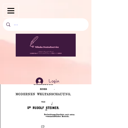
Login