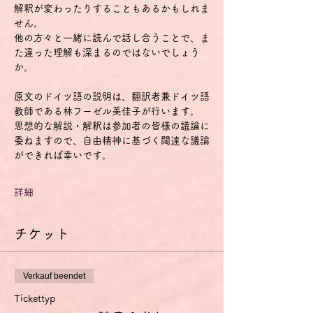
解釈が変わったりすることもあるかもしれま
せん。
他の方々と一緒に読んで話し合うことで、ま
た違った理解も深まるのではないでしょう
か。
原文のドイツ語の説明は、翻訳者兼ドイツ語
教師である林フーゼル美佳子が行います。
思想的な解説・解釈は参加者の皆様の議論に
委ねますので、自由精神に基づく闊達な議論
ができれば幸いです。
詳細
チケット
Verkauf beendet
Tickettyp