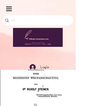
Login