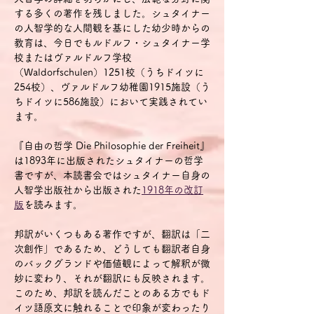
する多くの著作を残しました。シュタイナー
の人智学的な人間観を基にした幼少時からの
教育は、今日でもルドルフ・シュタイナー学
校またはヴァルドルフ学校
（Waldorfschulen）1251校（うちドイツに
254校）、ヴァルドルフ幼稚園1915施設（う
ちドイツに586施設）において実践されてい
ます。
『自由の哲学 Die Philosophie der Freiheit』
は1893年に出版されたシュタイナーの哲学
書ですが、本読書会ではシュタイナー自身の
人智学出版社から出版された
1918年の改訂
版
を読みます。
邦訳がいくつもある著作ですが、翻訳は「二
次創作」であるため、どうしても翻訳者自身
のバックグランドや価値観によって解釈が微
妙に変わり、それが翻訳にも反映されます。
このため、邦訳を読んだことのある方でもド
イツ語原文に触れることで印象が変わったり