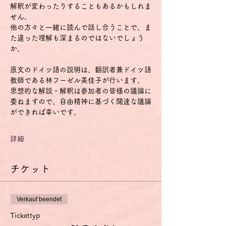
解釈が変わったりすることもあるかもしれま
せん。
他の方々と一緒に読んで話し合うことで、ま
た違った理解も深まるのではないでしょう
か。
原文のドイツ語の説明は、翻訳者兼ドイツ語
教師である林フーゼル美佳子が行います。
思想的な解説・解釈は参加者の皆様の議論に
委ねますので、自由精神に基づく闊達な議論
ができれば幸いです。
詳細
チケット
Verkauf beendet
Tickettyp