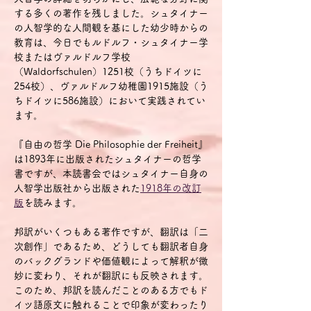
する多くの著作を残しました。シュタイナー
の人智学的な人間観を基にした幼少時からの
教育は、今日でもルドルフ・シュタイナー学
校またはヴァルドルフ学校
（Waldorfschulen）1251校（うちドイツに
254校）、ヴァルドルフ幼稚園1915施設（う
ちドイツに586施設）において実践されてい
ます。
『自由の哲学 Die Philosophie der Freiheit』
は1893年に出版されたシュタイナーの哲学
書ですが、本読書会ではシュタイナー自身の
人智学出版社から出版された
1918年の改訂
版
を読みます。
邦訳がいくつもある著作ですが、翻訳は「二
次創作」であるため、どうしても翻訳者自身
のバックグランドや価値観によって解釈が微
妙に変わり、それが翻訳にも反映されます。
このため、邦訳を読んだことのある方でもド
イツ語原文に触れることで印象が変わったり