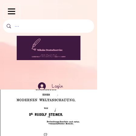
Login