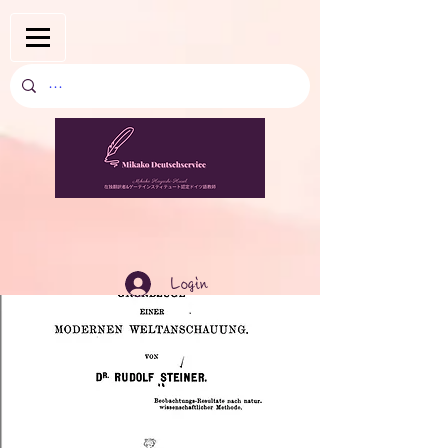
Login