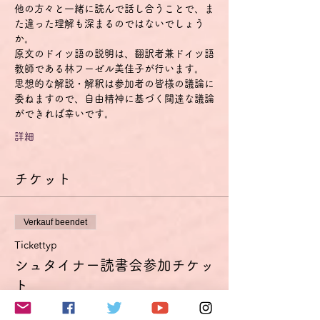
他の方々と一緒に読んで話し合うことで、ま
た違った理解も深まるのではないでしょう
か。
原文のドイツ語の説明は、翻訳者兼ドイツ語
教師である林フーゼル美佳子が行います。
思想的な解説・解釈は参加者の皆様の議論に
委ねますので、自由精神に基づく闊達な議論
ができれば幸いです。
詳細
チケット
Verkauf beendet
Tickettyp
シュタイナー読書会参加チケッ
ト
Mehr Infos