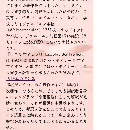
する多くの著作を残しました。シュタイナー
の人智学的な人間観を基にした幼少時からの
教育は、今日でもルドルフ・シュタイナー学
校またはヴァルドルフ学校
（Waldorfschulen）1251校（うちドイツに
254校）、ヴァルドルフ幼稚園1915施設（う
ちドイツに586施設）において実践されてい
ます。
『自由の哲学 Die Philosophie der Freiheit』
は1893年に出版されたシュタイナーの哲学
書ですが、本読書会ではシュタイナー自身の
人智学出版社から出版された
を読みます。
1918年の改訂版
邦訳がいくつもある著作ですが、翻訳は「二
次創作」であるため、どうしても翻訳者自身
のバックグランドや価値観によって解釈が微
妙に変わり、それが翻訳にも反映されます。
このため、邦訳を読んだことのある方でもド
イツ語原文に触れることで印象が変わったり
解釈が変わったりすることもあるかもしれま
せん。