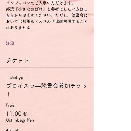
ゾンジャパン
でご入手いただけます。
邦訳『小さなおばけ』を参考にしたい方は
こ
ちら
からお求めください。ただし、読書会に
おいては邦訳版とわざわざ比較対照すること
はありません。
詳細
チケット
Tickettyp
プロイスラ―読書会参加チケッ
ト
Preis
11,00 €
Ust inbegriffen
Anzahl