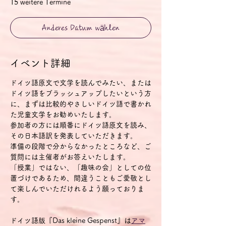
15 weitere Termine
Anderes Datum wählen
イベント詳細
ドイツ語原文で文学を読んでみたい、または
ドイツ語をブラッシュアップしたいという方
に、まずは比較的やさしいドイツ語で書かれ
た児童文学をお勧めいたします。
参加者の方には順番にドイツ語原文を読み、
その日本語訳を発表していただきます。
準備の段階で分からなかったところなど、ご
質問には主催者がお答えいたします。
「授業」ではない、「趣味の会」としての位
置づけであるため、間違うこともご愛敬とし
て楽しんでいただけれるよう願っておりま
す。
ドイツ語版『Das kleine Gespenst』は
アマ