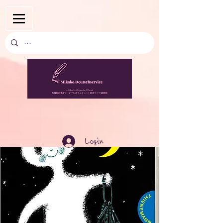
Login