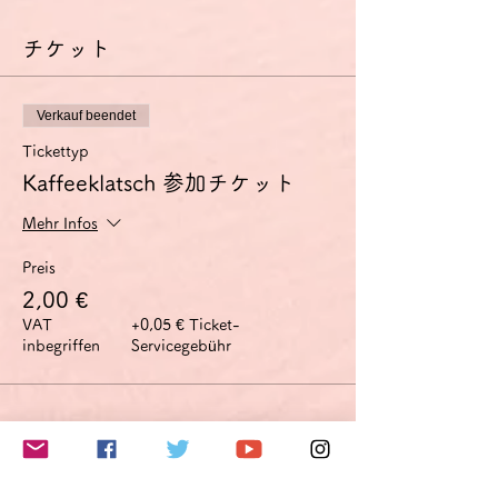
チケット
Verkauf beendet
Tickettyp
Kaffeeklatsch 参加チケット
Mehr Infos
Preis
2,00 €
VAT
+0,05 € Ticket-
inbegriffen
Servicegebühr
このイベントをシェア