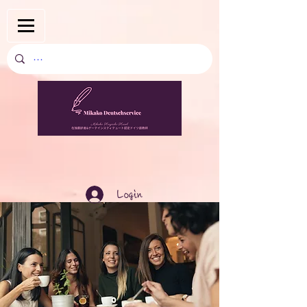
Login