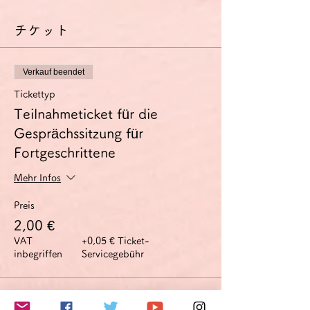
チケット
Verkauf beendet
Tickettyp
Teilnahmeticket für die
Gesprächssitzung für
Fortgeschrittene
Mehr Infos
Preis
2,00 €
VAT
+0,05 € Ticket-
inbegriffen
Servicegebühr