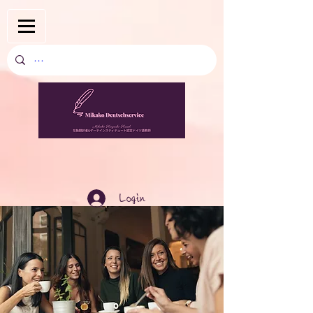
Login