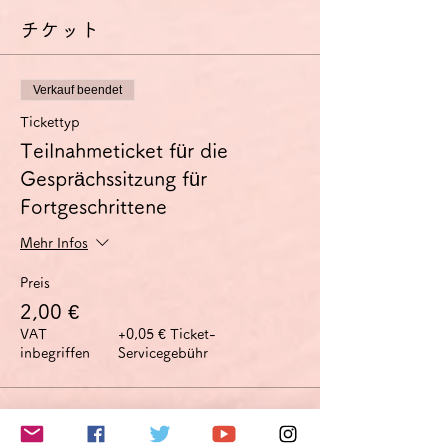
される方にはZoom使用料を請求させていた
チケット
だきます。
Verkauf beendet
Tickettyp
Teilnahmeticket für die
Gesprächssitzung für
Fortgeschrittene
Mehr Infos
Preis
2,00 €
VAT
+0,05 € Ticket-
inbegriffen
Servicegebühr
このイベントをシェア