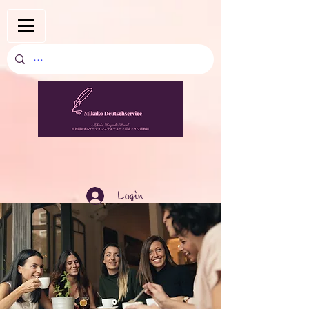
Login