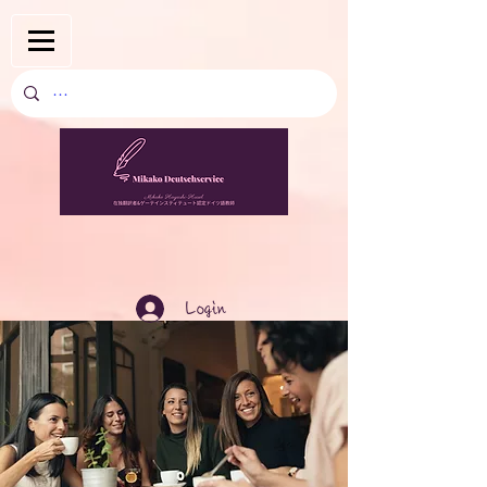
Login