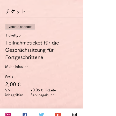
チケット
Verkauf beendet
Tickettyp
Teilnahmeticket für die
Gesprächssitzung für
Fortgeschrittene
Mehr Infos
Preis
2,00 €
VAT
+0,05 € Ticket-
inbegriffen
Servicegebühr