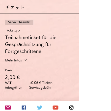
される方にはZoom使用料を請求させていた
チケット
だきます。
Verkauf beendet
Tickettyp
Teilnahmeticket für die
Gesprächssitzung für
Fortgeschrittene
Mehr Infos
Preis
2,00 €
VAT
+0,05 € Ticket-
inbegriffen
Servicegebühr
このイベントをシェア