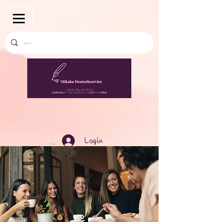
Login