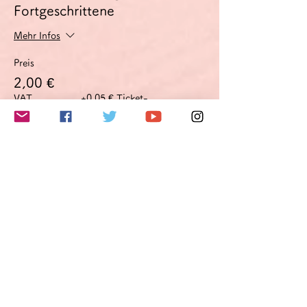
Fortgeschrittene
Mehr Infos
Preis
2,00 €
VAT
+0,05 € Ticket-
inbegriffen
Servicegebühr
このイベントをシェア