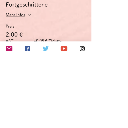
Fortgeschrittene
Mehr Infos
Preis
2,00 €
VAT
+0,05 € Ticket-
inbegriffen
Servicegebühr
このイベントをシェア