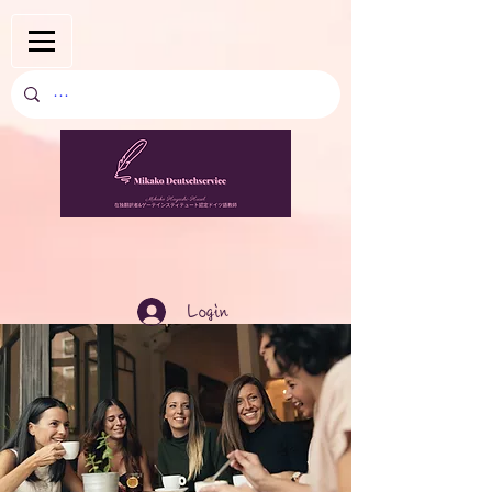
Login