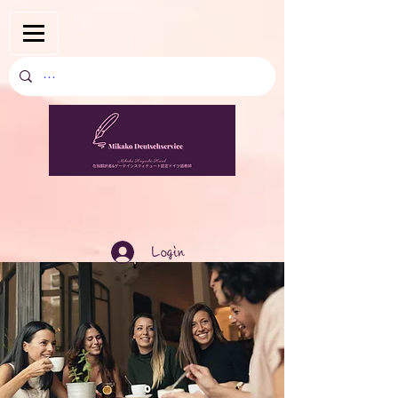
Login