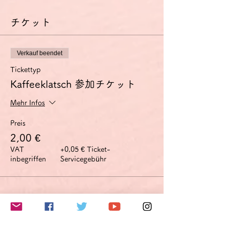
チケット
Verkauf beendet
Tickettyp
Kaffeeklatsch 参加チケット
Mehr Infos
Preis
2,00 €
VAT
+0,05 € Ticket-
inbegriffen
Servicegebühr
このイベントをシェア