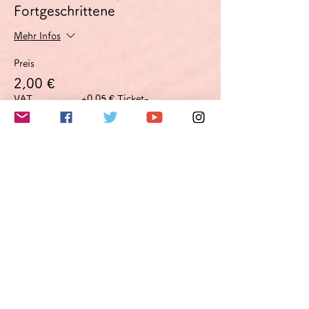
Fortgeschrittene
Mehr Infos
Preis
2,00 €
VAT
+0,05 € Ticket-
inbegriffen
Servicegebühr
このイベントをシェア