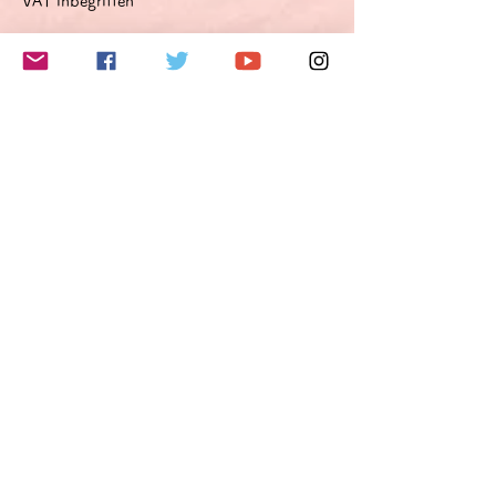
VAT inbegriffen
このイベントをシェア
Do Not Sell My Personal Information
Folge mir