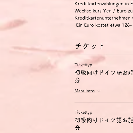
Kreditkartenzahlungen in E
Wechselkurs Yen / Euro z
Kreditkartenunternehmen 
 Ein Euro kostet etwa 126
チケット
Tickettyp
初級向けドイツ語お話
分
Mehr Infos
Tickettyp
初級向けドイツ語お話
分