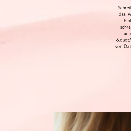
Schrei
das, w
Ein
schre
unh
&quot;V
von Dat