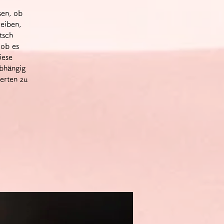
sen, ob
reiben,
tsch
 ob es
iese
abhängig
erten zu