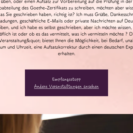
üben, oder einen Aufsatz zur Vorbereitung auf die Prüfung in der
babteilung des Goethe-Zertifikats zu schreiben, möchten aber wis
as Sie geschrieben haben, richtig ist? Ich muss Grüße, Dankessch
ladungen, geschäftliche E-Mails oder private Nachrichten auf Deu
iben, und ich habe es selbst geschrieben, aber ich möchte wissen,
öflich ist oder ob es das vermittelt, was ich vermitteln möchte ? D
eranstaltung&quot; bietet Ihnen die Möglichkeit, bei Bedarf, un
um und Uhrzeit, eine Aufsatzkorrektur durch einen deutschen Exp
erhalten.
Empfangsstopp
Andere Veranstaltungen ansehen