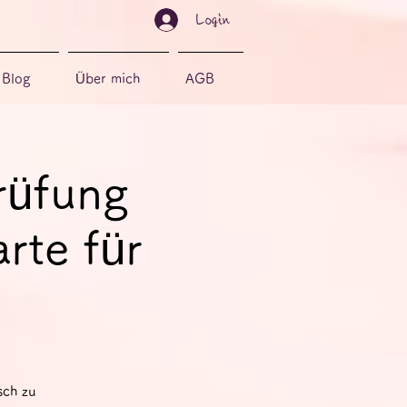
Login
Blog
Über mich
AGB
rüfung
rte für
sch zu