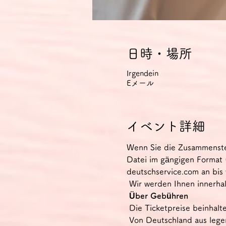
日時・場所
Irgendein
Eメール
イベント詳細
Wenn Sie die Zusammenstell
Datei im gängigen Format 
deutschservice.com an bis 
 Wir werden Ihnen innerha
Über Gebühren
 Die Ticketpreise beinha
 Von Deutschland aus legen wir den Preis in Euro fest, da wir aufgrund von Systemeinschränkungen nur 