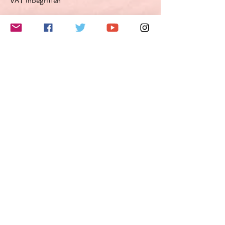
VAT inbegriffen
このイベントをシェア
Do Not Sell My Personal Information
Folge mir