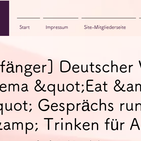
Start
Impressum
Site-Mitgliederseite
fänger] Deutscher 
ema &quot;Eat &a
uot; Gesprächs ru
amp; Trinken für 