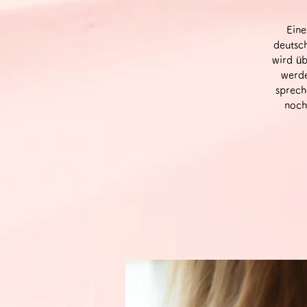
Eine
deutsc
wird üb
werde
sprech
noch