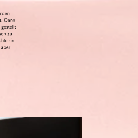
erden
t. Dann
gestellt
sch zu
hler:in
 aber