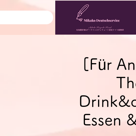
[Für An
Th
Drink&q
Essen &