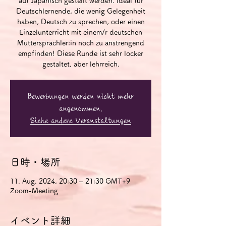
auf Japanisch gestellt werden. Ideal für
Deutschlernende, die wenig Gelegenheit
haben, Deutsch zu sprechen, oder einen
Einzelunterricht mit einem/r deutschen
Muttersprachler:in noch zu anstrengend
empfinden! Diese Runde ist sehr locker
gestaltet, aber lehrreich.
Bewerbungen werden nicht mehr
angenommen.
Siehe andere Veranstaltungen
日時・場所
11. Aug. 2024, 20:30 – 21:30 GMT+9
Zoom-Meeting
イベント詳細