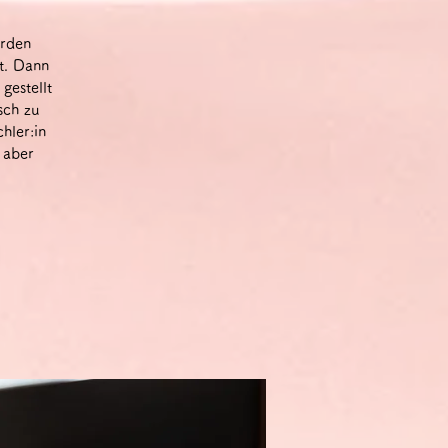
erden
t. Dann
gestellt
sch zu
hler:in
 aber