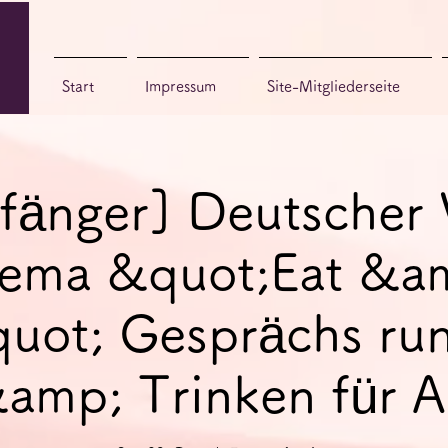
Start
Impressum
Site-Mitgliederseite
fänger] Deutscher 
ema &quot;Eat &a
uot; Gesprächs ru
amp; Trinken für 