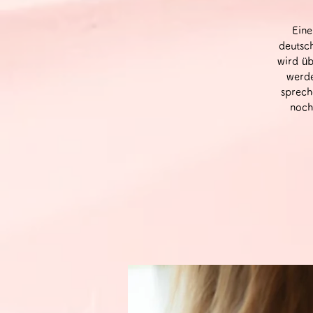
Eine
deutsc
wird üb
werde
sprech
noch