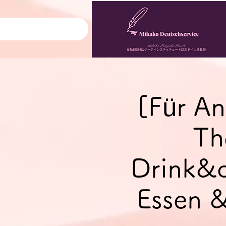
[Für An
Th
Drink&q
Essen &