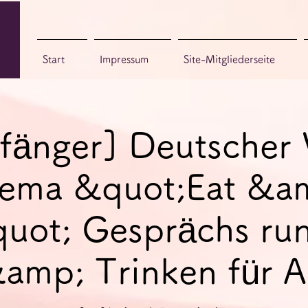
Start
Impressum
Site-Mitgliederseite
fänger] Deutscher 
ema &quot;Eat &a
uot; Gesprächs ru
amp; Trinken für 