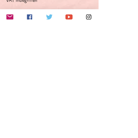
VAT inbegriffen
このイベントをシェア
Do Not Sell My Personal Information
Folge mir