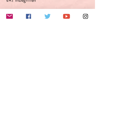
VAT inbegriffen
このイベントをシェア
Do Not Sell My Personal Information
Folge mir