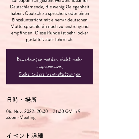
auf Japanisch gestellt werden. Ideal für
Deutschlernende, die wenig Gelegenheit
haben, Deutsch zu sprechen, oder einen
Einzelunterricht mit einem/r deutschen
Muttersprachler:in noch zu anstrengend
empfinden! Diese Runde ist sehr locker
gestaltet, aber lehrreich.
Bewerbungen werden nicht mehr
angenommen.
Siehe andere Veranstaltungen
日時・場所
06. Nov. 2022, 20:30 – 21:30 GMT+9
Zoom-Meeting
イベント詳細