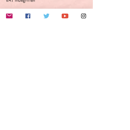
VAT inbegriffen
このイベントをシェア
Do Not Sell My Personal Information
Folge mir