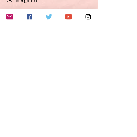
VAT inbegriffen
このイベントをシェア
Do Not Sell My Personal Information
Folge mir