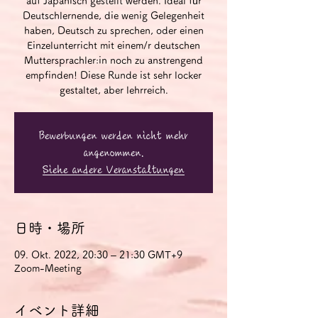
auf Japanisch gestellt werden. Ideal für
Deutschlernende, die wenig Gelegenheit
haben, Deutsch zu sprechen, oder einen
Einzelunterricht mit einem/r deutschen
Muttersprachler:in noch zu anstrengend
empfinden! Diese Runde ist sehr locker
gestaltet, aber lehrreich.
Bewerbungen werden nicht mehr
angenommen.
Siehe andere Veranstaltungen
日時・場所
09. Okt. 2022, 20:30 – 21:30 GMT+9
Zoom-Meeting
イベント詳細