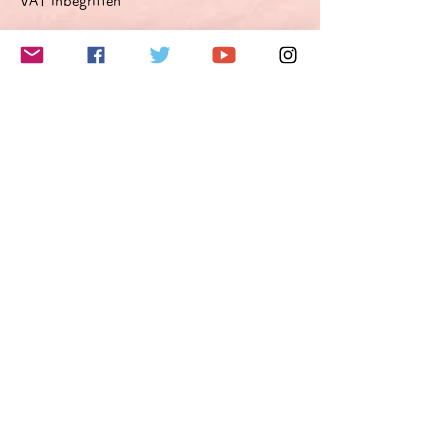
VAT inbegriffen
このイベントをシェア
Do Not Sell My Personal Information
Folge mir