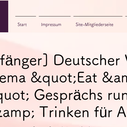
Start
Impressum
Site-Mitgliederseite
fänger] Deutscher 
ema &quot;Eat &a
uot; Gesprächs ru
amp; Trinken für 