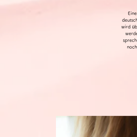
Eine
deutsc
wird üb
werde
sprech
noch