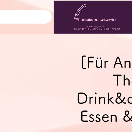
[Für An
Th
Drink&q
Essen &