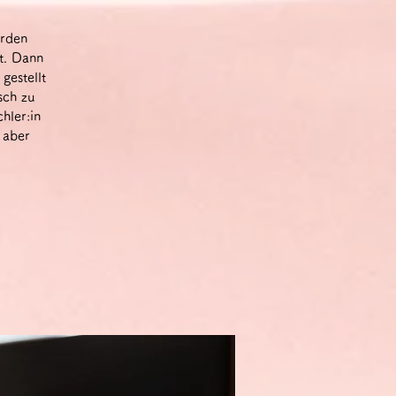
erden
t. Dann
gestellt
sch zu
hler:in
 aber