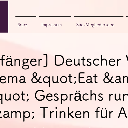
Start
Impressum
Site-Mitgliederseite
fänger] Deutscher 
ema &quot;Eat &a
uot; Gesprächs ru
amp; Trinken für 