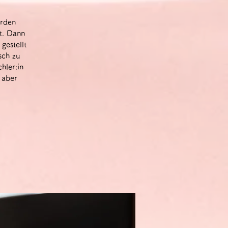
erden
t. Dann
gestellt
sch zu
hler:in
 aber