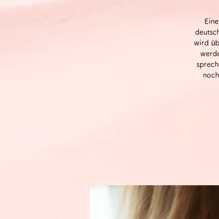
Eine
deutsc
wird üb
werde
sprech
noch