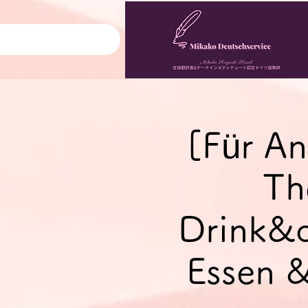
[Für An
Th
Drink&q
Essen &