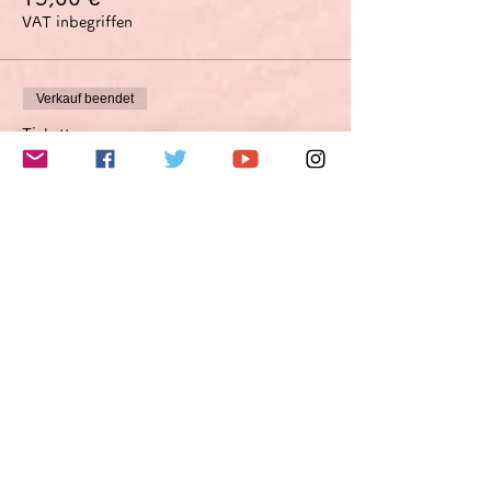
VAT inbegriffen
Verkauf beendet
Tickettyp
Verbesserungsvorschlagsoption
Optimierungsoption
Mehr Infos
Preis
45,00 €
VAT inbegriffen
このイベントをシェア