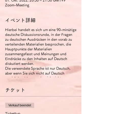
01. Okt. 2022, 20:30 – 21:30 GMT+9
Zoom-Meeting
イベント詳細
Hierbei handelt es sich um eine 90-minütige
deutsche Diskussionsrunde, in der Fragen
zu deutschen Ausdrücken in den vorab zu
verteilenden Materialien besprochen, die
Hauptpunkte der Materialien
zusammengefasst und Meinungen und
Eindrücke zu den Inhalten auf Deutsch
diskutiert werden.
Die verwendete Sprache ist nur Deutsch,
aber wenn Sie sich nicht auf Deutsch
ausdrücken können oder sich nicht
miteinander verständigen können, können
Sie Japanisch verwenden (um Zeit zu
チケット
sparen).
Der runde Tisch wird aufgezeichnet. Das
Video steht den Teilnehmern zwei Wochen
Verkauf beendet
nach Ende der Veranstaltung zur Verfügung.
Wenn Sie die Option
Tickettyp