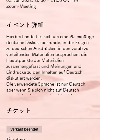
02. Juli 2022, 20:30 – 21:30 GMT+9
Zoom-Meeting
イベント詳細
Hierbei handelt es sich um eine 90-minütige
deutsche Diskussionsrunde, in der Fragen
zu deutschen Ausdrücken in den vorab zu
verteilenden Materialien besprochen, die
Hauptpunkte der Materialien
zusammengefasst und Meinungen und
Eindrücke zu den Inhalten auf Deutsch
diskutiert werden.
Die verwendete Sprache ist nur Deutsch,
aber wenn Sie sich nicht auf Deutsch
ausdrücken können oder sich nicht
miteinander verständigen können, können
Sie Japanisch verwenden (um Zeit zu
チケット
sparen).
Der runde Tisch wird aufgezeichnet. Das
Video steht den Teilnehmern zwei Wochen
Verkauf beendet
nach Ende der Veranstaltung zur Verfügung.
Wenn Sie die Option
Tickettyp