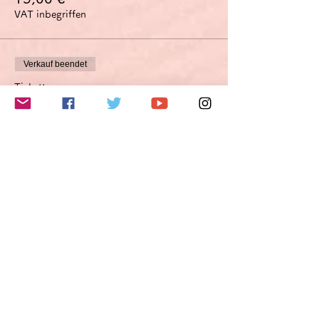
VAT inbegriffen
Verkauf beendet
Tickettyp
Verbesserungsvorschlagsoption
Optimierungsoption
Mehr Infos
Preis
45,00 €
VAT inbegriffen
このイベントをシェア