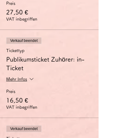
柔軟に言語を用いることができる。
Preis
- 自分の思考や意見を正確に表現し、自分の
27,50 €
発言を他人の発言とうまくつなげることがで
VAT inbegriffen
きる。
- 複雑な事態を詳しく説明し、議題点を互い
に関連付け、特定の観点を特に取り上げて自
分の発言を適切に完成させることができる。
Verkauf beendet
討論会のコンセプト
Tickettyp
C1討論会は、このC1の能力の獲得を目指し
Publikumsticket Zuhörer: in-
ている方に、特に筋道を立てて話す練習の場
Ticket
を提供するものです。
少人数のグループで、教師は司会役に専念す
Mehr Infos
ることで、参加者全員が十分な発言の機会を
得られるようにします。
Preis
事前に配布する資料について、その中のドイ
ツ語表現に関する疑問点を話し合い、資料内
16,50 €
容の論点整理をした上で、その内容に関する
VAT inbegriffen
賛否の意見を各自1～2分のスピーチとして
述べます。その後、スピーチ内容に関する質
疑応答や自由なディスカッションを行いま
す。
Verkauf beendet
扱うテーマのご希望がございましたら、お申