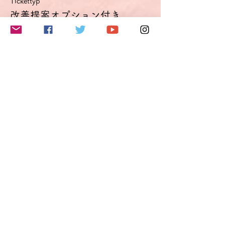
し込みの際にコメント欄にご記入ください。
Tickettyp
可能な限り考慮します。
改善提案オプション付き
Optimierungsoption
使用言語はドイツ語のみとしますが、どうし
てもドイツ語で表現できないことがあった
Mehr Infos
り、意思の疎通が図れない場合は日本語を使
用することも可能です（時間節約が目的で
Preis
す）。
討論会は録画されます。動画はイベント終了
49,50 €
後2週間、参加者の方に閲覧可能です。
VAT inbegriffen
改善提案オプションをご利用になると、この
動画を基にドイツ語表現（発音・イントネー
ションも含む）改善点のご提案をメールにて
送付いたします。この場合、動画を6カ月閲
このイベントをシェア
覧できる別リンクも送付いたします。
料金について
チケット料金には、チケット手数料およびド
イツの付加価値税19％が含まれています。
ドイツに拠点を置く当社では、クレジットカ
ード決済の受付がシステムの制約上、ユーロ
でしかできないため、価格をユーロで設定し
ております。