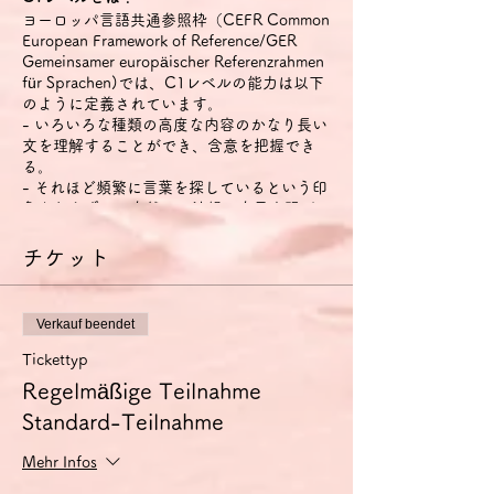
ヨーロッパ言語共通参照枠（CEFR Common
European Framework of Reference/GER
Gemeinsamer europäischer Referenzrahmen
für Sprachen)では、C1レベルの能力は以下
のように定義されています。
- いろいろな種類の高度な内容のかなり長い
文を理解することができ、含意を把握でき
る。
- それほど頻繁に言葉を探しているという印
象を与えずに、自然かつ流暢に自己表現がで
きる。
- 社会的・職業的生活において、また職業訓
チケット
練や大学において、効果的かつ柔軟に言語を
用いることができる。
- 複雑な話題について明確で、しっかりとし
Verkauf beendet
た構成の詳細な文を作ることができる。
Tickettyp
特に話す技能については、以下のように定義
Regelmäßige Teilnahme
されています。
Standard-Teilnahme
- それほど頻繁に言葉を探しているという印
象を与えずに、自然かつ流暢に自己表現がで
きる。
Mehr Infos
- 社会的・職業的生活において、効果的かつ