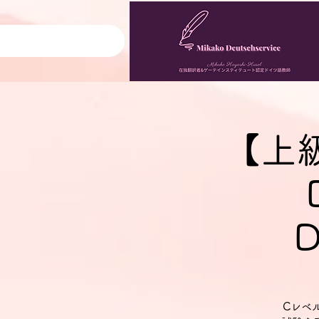
【上
D
Cレベ