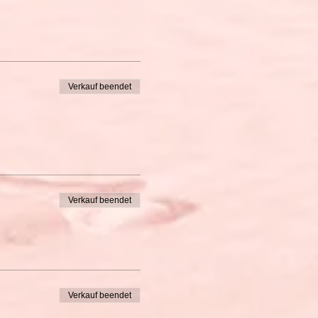
発言を適切に完成させることが
Verkauf beendet
するものです。
るようにします。
点整理をした上で、その内容
質疑応答や自由なディスカッシ
限り考慮します。
Verkauf beendet
の疎通が図れない場合は日本
も含む）改善点のご提案をメ
Verkauf beendet