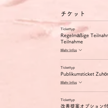
- 社会的・職業的生活にお
- 自分の思考や意見を正確
チケット
- 複雑な事態を詳しく説明
できる。
Tickettyp
討論会のコンセプト
C1討論会は、このC1の能
Regelmäßige Teilnah
少人数のグループで、教師は
Teilnahme
事前に配布する資料について
に関する賛否の意見を各自1
Mehr Infos
ョンを行います。
扱うテーマのご希望がござい
Tickettyp
使用言語はドイツ語のみとし
Publikumsticket Zuhör
語を使用することも可能です
討論会は録画されます。動画
Mehr Infos
改善提案オプションをご利用
ールにて送付いたします。こ
料金について
Tickettyp
チケット料金には、チケット
改善提案オプション