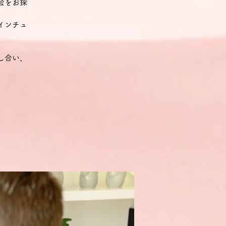
会をお探
インチュ
し合い、