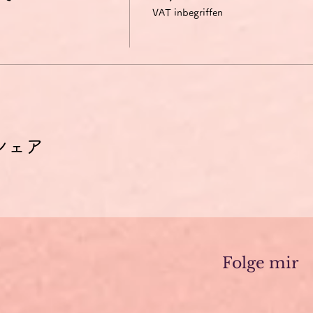
VAT inbegriffen
、クレジットカード決済の受付がシステムの制約上、ユーロでしか
トカード会社がお客様の口座から引き落としする時点での円・ユー
ご了承ください。
47円の間で推移します。
参加される場合は、ドイツ語オンラインサロン「Steckenpferd
ちら
。
シェア
Folge mir