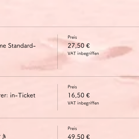
いて、効果的かつ柔軟に言語を用いることができる。
に表現し、自分の発言を他人の発言とうまくつなげることができる。
し、議題点を互いに関連付け、特定の観点を特に取り上げて自分の
Preis
力の獲得を目指している方に、特に筋道を立てて話す練習の場を提供
me Standard-
27,50 €
司会役に専念することで、参加者全員が十分な発言の機会を得られ
VAT inbegriffen
、その中のドイツ語表現に関する疑問点を話し合い、資料内容の論
～2分のスピーチとして述べます。その後、スピーチ内容に関する
ましたら、お申し込みの際にコメント欄にご記入ください。可能な
Preis
ますが、どうしてもドイツ語で表現できないことがあったり、意思
er: in-Ticket
16,50 €
（時間節約が目的です）。
はイベント終了後2週間、参加者の方に閲覧可能です。
VAT inbegriffen
になると、この動画を基にドイツ語表現（発音・イントネーション
の場合、動画を6カ月閲覧できる別リンクも送付いたします。
Preis
手数料およびドイツの付加価値税19％が含まれています。
付き
49,50 €