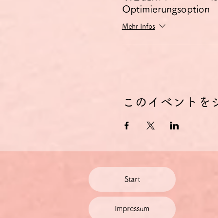
Optimierungsoption
ドイツに拠点を置く当社では
で設定しております。
Mehr Infos
ご利用になっているクレジッ
金額が変動しますので、予め
１ユーロはおおよそ137～1
料金の割引
毎月1～2回座談会・討論会に
てお得です。お申し込みは
こ
このイベントを
Start
Impressum