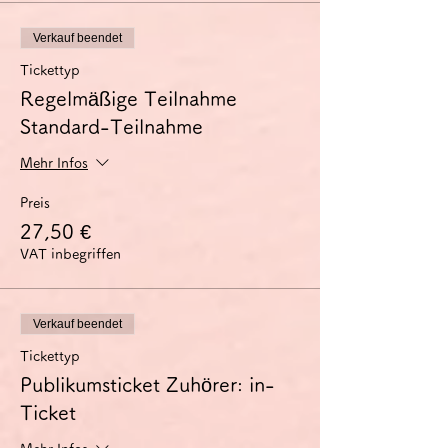
Verkauf beendet
Tickettyp
Regelmäßige Teilnahme
Standard-Teilnahme
Mehr Infos
Preis
27,50 €
VAT inbegriffen
Verkauf beendet
Tickettyp
Publikumsticket Zuhörer: in-
Ticket