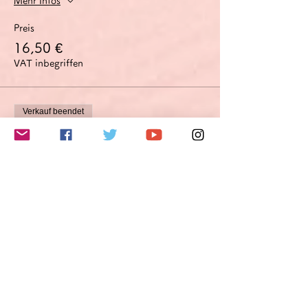
Mehr Infos
Preis
16,50 €
VAT inbegriffen
Verkauf beendet
Tickettyp
改善提案オプション付き
Optimierungsoption
Mehr Infos
Preis
49,50 €
VAT inbegriffen