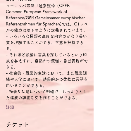
ヨーロッパ言語共通参照枠（CEFR 
Common European Framework of 
Reference/GER Gemeinsamer europäischer 
Referenzrahmen für Sprachen)では、C1レベ
ルの能力は以下のように定義されています。
- いろいろな種類の高度な内容のかなり長い
文を理解することができ、含意を把握でき
る。
- それほど頻繁に言葉を探しているという印
象を与えずに、自然かつ流暢に自己表現がで
きる。
- 社会的・職業的生活において、また職業訓
練や大学において、効果的かつ柔軟に言語を
用いることができる。
- 複雑な話題について明確で、しっかりとし
た構成の詳細な文を作ることができる。
詳細
チケット