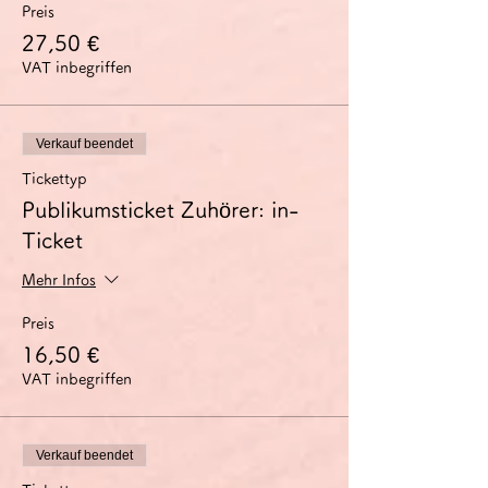
柔軟に言語を用いることができる。
Preis
- 自分の思考や意見を正確に表現し、自分の
27,50 €
発言を他人の発言とうまくつなげることがで
VAT inbegriffen
きる。
- 複雑な事態を詳しく説明し、議題点を互い
に関連付け、特定の観点を特に取り上げて自
分の発言を適切に完成させることができる。
Verkauf beendet
討論会のコンセプト
Tickettyp
C1討論会は、このC1の能力の獲得を目指し
Publikumsticket Zuhörer: in-
ている方に、特に筋道を立てて話す練習の場
Ticket
を提供するものです。
少人数のグループで、教師は司会役に専念す
Mehr Infos
ることで、参加者全員が十分な発言の機会を
得られるようにします。
Preis
事前に配布する資料について、その中のドイ
ツ語表現に関する疑問点を話し合い、資料内
16,50 €
容の論点整理をした上で、その内容に関する
VAT inbegriffen
賛否の意見を各自1～2分のスピーチとして
述べます。その後、スピーチ内容に関する質
疑応答や自由なディスカッションを行いま
す。
Verkauf beendet
扱うテーマのご希望がございましたら、お申