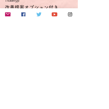
し込みの際にコメント欄にご記入ください。
Tickettyp
可能な限り考慮します。
改善提案オプション付き
Optimierungsoption
使用言語はドイツ語のみとしますが、どうし
てもドイツ語で表現できないことがあった
Mehr Infos
り、意思の疎通が図れない場合は日本語を使
用することも可能です（時間節約が目的で
Preis
す）。
討論会は録画されます。動画はイベント終了
49,50 €
後2週間、参加者の方に閲覧可能です。
VAT inbegriffen
改善提案オプションをご利用になると、この
動画を基にドイツ語表現（発音・イントネー
ションも含む）改善点のご提案をメールにて
送付いたします。この場合、動画を6カ月閲
このイベントをシェア
覧できる別リンクも送付いたします。
料金について
チケット料金には、チケット手数料およびド
イツの付加価値税19％が含まれています。
ドイツに拠点を置く当社では、クレジットカ
ード決済の受付がシステムの制約上、ユーロ
でしかできないため、価格をユーロで設定し
ております。