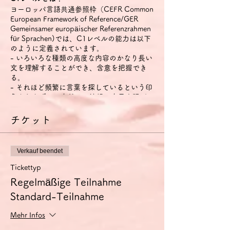
ヨーロッパ言語共通参照枠（CEFR Common
European Framework of Reference/GER
Gemeinsamer europäischer Referenzrahmen
für Sprachen)では、C1レベルの能力は以下
のように定義されています。
- いろいろな種類の高度な内容のかなり長い
文を理解することができ、含意を把握でき
る。
- それほど頻繁に言葉を探しているという印
象を与えずに、自然かつ流暢に自己表現がで
きる。
- 社会的・職業的生活において、また職業訓
チケット
練や大学において、効果的かつ柔軟に言語を
用いることができる。
- 複雑な話題について明確で、しっかりとし
Verkauf beendet
た構成の詳細な文を作ることができる。
Tickettyp
特に話す技能については、以下のように定義
Regelmäßige Teilnahme
されています。
Standard-Teilnahme
- それほど頻繁に言葉を探しているという印
象を与えずに、自然かつ流暢に自己表現がで
きる。
Mehr Infos
- 社会的・職業的生活において、効果的かつ