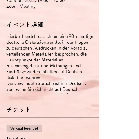
25. März 2023, 19:00 – 20:00
Zoom-Meeting
イベント詳細
Hierbei handelt es sich um eine 90-minütige
deutsche Diskussionsrunde, in der Fragen
zu deutschen Ausdrücken in den vorab zu
verteilenden Materialien besprochen, die
Hauptpunkte der Materialien
zusammengefasst und Meinungen und
Eindrücke zu den Inhalten auf Deutsch
diskutiert werden.
Die verwendete Sprache ist nur Deutsch,
aber wenn Sie sich nicht auf Deutsch
ausdrücken können oder sich nicht
miteinander verständigen können, können
Sie Japanisch verwenden (um Zeit zu
チケット
sparen).
Der runde Tisch wird aufgezeichnet. Das
Video steht den Teilnehmern zwei Wochen
Verkauf beendet
nach Ende der Veranstaltung zur Verfügung.
Wenn Sie die Option
Tickettyp