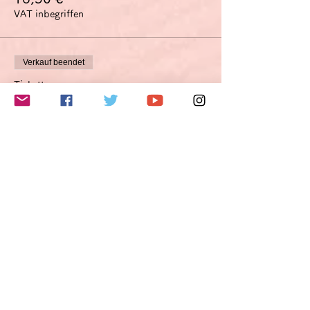
VAT inbegriffen
Verkauf beendet
Tickettyp
Verbesserungsvorschlagsoption
Optimierungsoption
Mehr Infos
Preis
49,50 €
VAT inbegriffen
このイベントをシェア