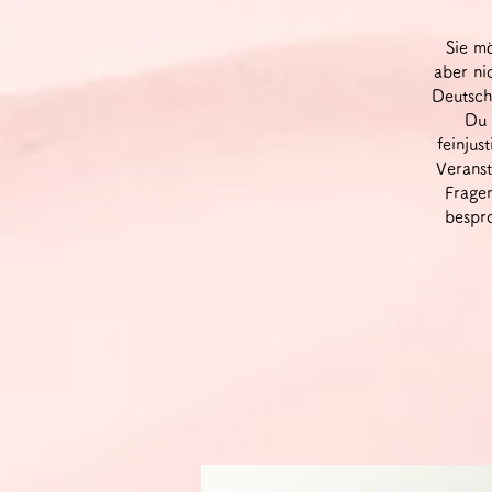
Sie m
aber ni
Deutsch
Du 
feinjus
Veranst
Fragen
bespro