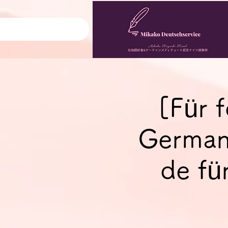
[Für 
German
de fü