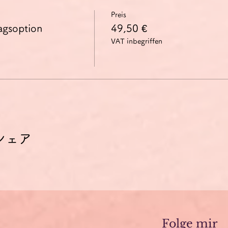
Preis
agsoption
49,50 €
VAT inbegriffen
シェア
Folge mir