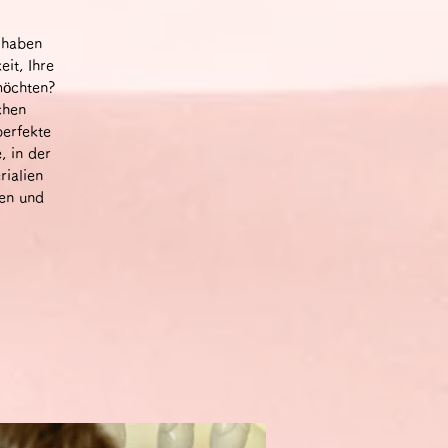
 haben
it, Ihre
möchten?
chen
perfekte
, in der
rialien
gen und