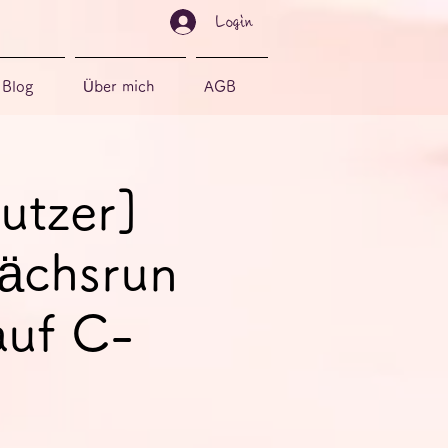
Login
Blog
Über mich
AGB
utzer]
ächsrun
auf C-