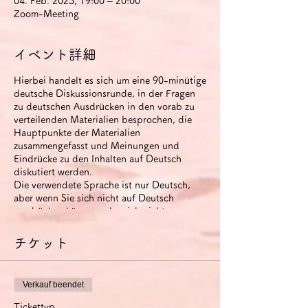
04. Feb. 2023, 19:00 – 20:00
Zoom-Meeting
イベント詳細
Hierbei handelt es sich um eine 90-minütige
deutsche Diskussionsrunde, in der Fragen
zu deutschen Ausdrücken in den vorab zu
verteilenden Materialien besprochen, die
Hauptpunkte der Materialien
zusammengefasst und Meinungen und
Eindrücke zu den Inhalten auf Deutsch
diskutiert werden.
Die verwendete Sprache ist nur Deutsch,
aber wenn Sie sich nicht auf Deutsch
ausdrücken können oder sich nicht
miteinander verständigen können, können
Sie Japanisch verwenden (um Zeit zu
チケット
sparen).
Der runde Tisch wird aufgezeichnet. Das
Video steht den Teilnehmern zwei Wochen
Verkauf beendet
nach Ende der Veranstaltung zur Verfügung.
Wenn Sie die Option
Tickettyp