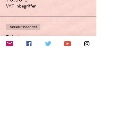
VAT inbegriffen
Verkauf beendet
Tickettyp
Verbesserungsvorschlagsoption
Optimierungsoption
Mehr Infos
Preis
49,50 €
VAT inbegriffen
このイベントをシェア