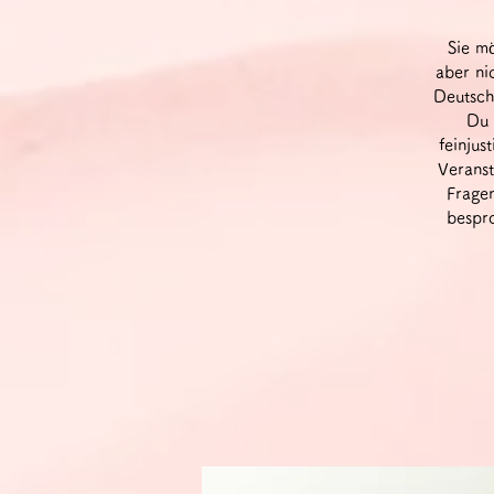
Sie m
aber ni
Deutsch
Du 
feinjus
Veranst
Fragen
bespro