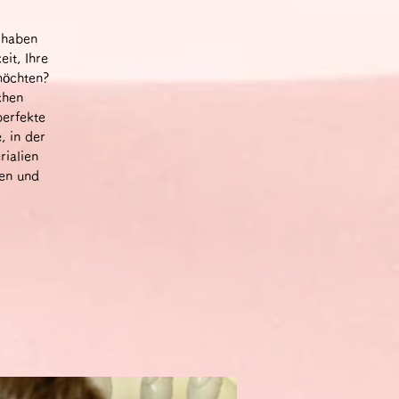
 haben
it, Ihre
möchten?
chen
perfekte
, in der
rialien
gen und