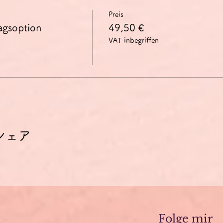
Preis
agsoption
49,50 €
VAT inbegriffen
シェア
Folge mir