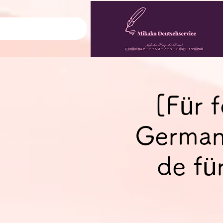
[Für 
German
de fü