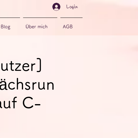
Login
Blog
Über mich
AGB
utzer]
ächsrun
auf C-