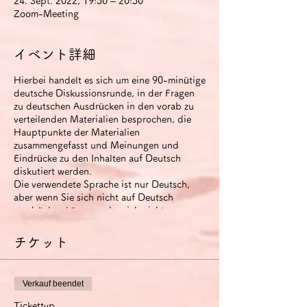
24. Sept. 2022, 19:30 – 20:30
Zoom-Meeting
イベント詳細
Hierbei handelt es sich um eine 90-minütige
deutsche Diskussionsrunde, in der Fragen
zu deutschen Ausdrücken in den vorab zu
verteilenden Materialien besprochen, die
Hauptpunkte der Materialien
zusammengefasst und Meinungen und
Eindrücke zu den Inhalten auf Deutsch
diskutiert werden.
Die verwendete Sprache ist nur Deutsch,
aber wenn Sie sich nicht auf Deutsch
ausdrücken können oder sich nicht
miteinander verständigen können, können
Sie Japanisch verwenden (um Zeit zu
チケット
sparen).
Der runde Tisch wird aufgezeichnet. Das
Video steht den Teilnehmern zwei Wochen
Verkauf beendet
nach Ende der Veranstaltung zur Verfügung.
Wenn Sie die Option
Tickettyp