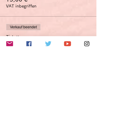
VAT inbegriffen
Verkauf beendet
Tickettyp
Verbesserungsvorschlagsoption
Optimierungsoption
Mehr Infos
Preis
45,00 €
VAT inbegriffen
このイベントをシェア